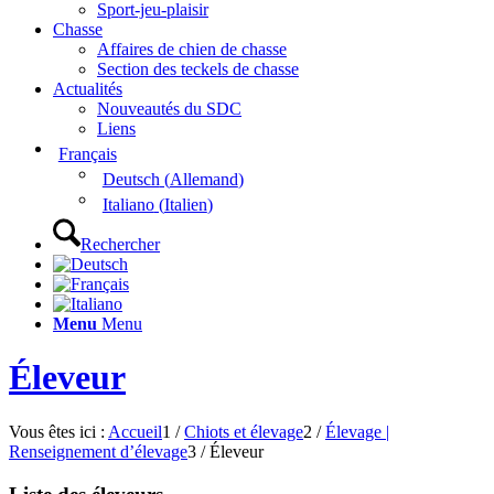
Sport-jeu-plaisir
Chasse
Affaires de chien de chasse
Section des teckels de chasse
Actualités
Nouveautés du SDC
Liens
Français
Deutsch
(
Allemand
)
Italiano
(
Italien
)
Rechercher
Menu
Menu
Éleveur
Vous êtes ici :
Accueil
1
/
Chiots et élevage
2
/
Élevage |
Renseignement d’élevage
3
/
Éleveur