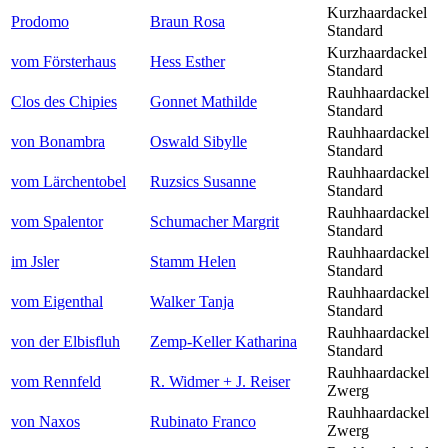
Einträge
Kurzhaardackel
Prodomo
Braun Rosa
Standard
Kurzhaardackel
vom Försterhaus
Hess Esther
Standard
Rauhhaardackel
Clos des Chipies
Gonnet Mathilde
Standard
Rauhhaardackel
von Bonambra
Oswald Sibylle
Standard
Rauhhaardackel
vom Lärchentobel
Ruzsics Susanne
Standard
Rauhhaardackel
vom Spalentor
Schumacher Margrit
Standard
Rauhhaardackel
im Jsler
Stamm Helen
Standard
Rauhhaardackel
vom Eigenthal
Walker Tanja
Standard
Rauhhaardackel
von der Elbisfluh
Zemp-Keller Katharina
Standard
Rauhhaardackel
vom Rennfeld
R. Widmer + J. Reiser
Zwerg
Rauhhaardackel
von Naxos
Rubinato Franco
Zwerg