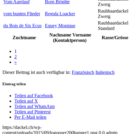
Vom Aarelauf
Born Brigitte
Zwerg
Rauhhaardackel
vom bunten Flieder
Regula Loacker
Zwerg
Rauhhaardackel
du Bois de Six Ecus
Equey Monique
Standard
Nachname Vorname
Zuchtname
Rasse/Grösse
(Kontaktperson)
1
2
»
Dieser Beitrag ist auch verfügbar in:
Französisch
Italienisch
Eintrag teilen
Teilen auf Facebook
Teilen auf X
Teilen auf WhatsApp
Teilen auf Pinterest
Per E-Mail teilen
https://dackel.ch/wp-
content/uploads/2015/09/logoquer200banner1.png
0
0
admin