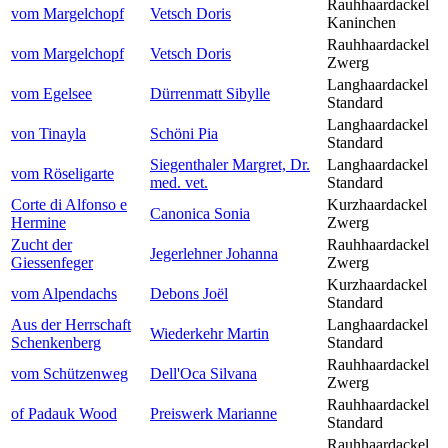
Rauhhaardackel
vom Margelchopf
Vetsch Doris
Kaninchen
Rauhhaardackel
vom Margelchopf
Vetsch Doris
Zwerg
Langhaardackel
vom Egelsee
Dürrenmatt Sibylle
Standard
Langhaardackel
von Tinayla
Schöni Pia
Standard
Siegenthaler Margret, Dr.
Langhaardackel
vom Röseligarte
med. vet.
Standard
Corte di Alfonso e
Kurzhaardackel
Canonica Sonia
Hermine
Zwerg
Zucht der
Rauhhaardackel
Jegerlehner Johanna
Giessenfeger
Zwerg
Kurzhaardackel
vom Alpendachs
Debons Joël
Standard
Aus der Herrschaft
Langhaardackel
Wiederkehr Martin
Schenkenberg
Standard
Rauhhaardackel
vom Schützenweg
Dell'Oca Silvana
Zwerg
Rauhhaardackel
of Padauk Wood
Preiswerk Marianne
Standard
Rauhhaardackel