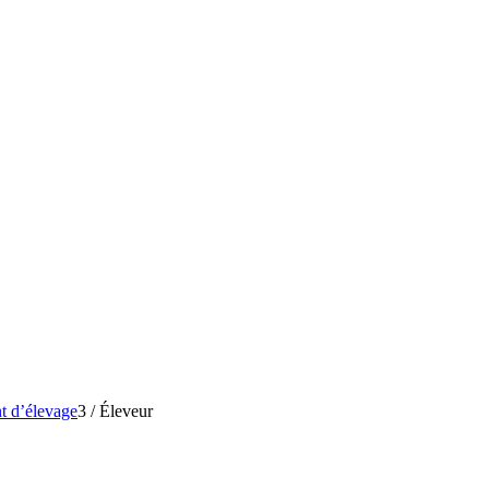
t d’élevage
3
/
Éleveur