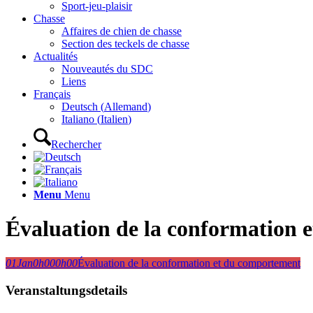
Sport-jeu-plaisir
Chasse
Affaires de chien de chasse
Section des teckels de chasse
Actualités
Nouveautés du SDC
Liens
Français
Deutsch
(
Allemand
)
Italiano
(
Italien
)
Rechercher
Menu
Menu
Évaluation de la conformation 
01
Jan
0h00
0h00
Évaluation de la conformation et du comportement
Veranstaltungsdetails