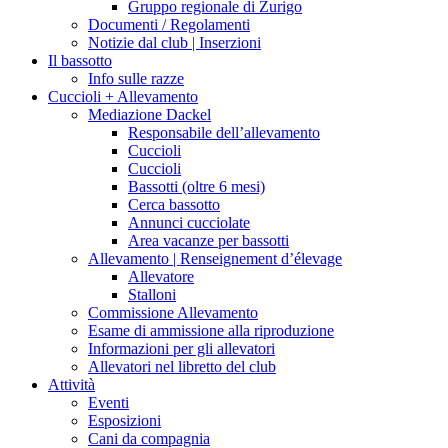
Gruppo regionale di Zurigo
Documenti / Regolamenti
Notizie dal club | Inserzioni
Il bassotto
Info sulle razze
Cuccioli + Allevamento
Mediazione Dackel
Responsabile dell’allevamento
Cuccioli
Cuccioli
Bassotti (oltre 6 mesi)
Cerca bassotto
Annunci cucciolate
Area vacanze per bassotti
Allevamento | Renseignement d’élevage
Allevatore
Stalloni
Commissione Allevamento
Esame di ammissione alla riproduzione
Informazioni per gli allevatori
Allevatori nel libretto del club
Attività
Eventi
Esposizioni
Cani da compagnia