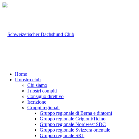
Home
Il nostro club
Chi siamo
I nostri compiti
Consiglio direttivo
Iscrizione
Gruppi regionali
Gruppo regionale di Berna e dintorni
Gruppo regionale Grigioni/Ticino
Gruppo regionale Nordwest SDC
Gruppo regionale Svizzera orientale
Gruppo regionale SRT