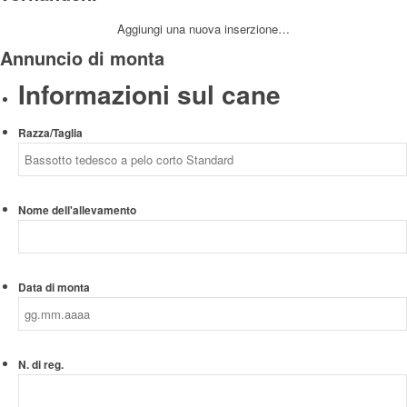
Aggiungi una nuova inserzione…
Annuncio di monta
Informazioni sul cane
Razza/Taglia
Nome dell'allevamento
Data di monta
GG
N. di reg.
punto
MM