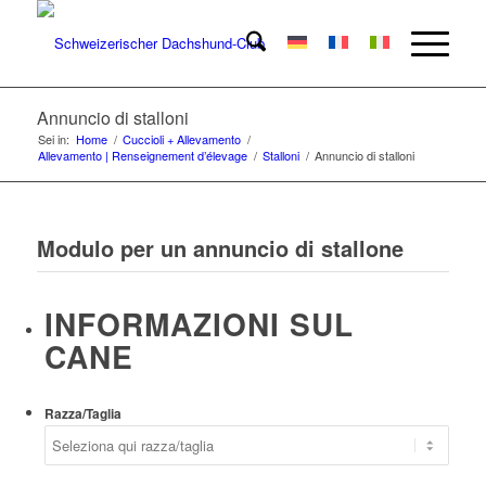
Annuncio di stalloni
Sei in:
Home
/
Cuccioli + Allevamento
/
Allevamento | Renseignement d’élevage
/
Stalloni
/
Annuncio di stalloni
Modulo per un annuncio di stallone
INFORMAZIONI SUL
CANE
Razza/Taglia