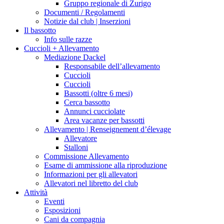
Gruppo regionale di Zurigo
Documenti / Regolamenti
Notizie dal club | Inserzioni
Il bassotto
Info sulle razze
Cuccioli + Allevamento
Mediazione Dackel
Responsabile dell’allevamento
Cuccioli
Cuccioli
Bassotti (oltre 6 mesi)
Cerca bassotto
Annunci cucciolate
Area vacanze per bassotti
Allevamento | Renseignement d’élevage
Allevatore
Stalloni
Commissione Allevamento
Esame di ammissione alla riproduzione
Informazioni per gli allevatori
Allevatori nel libretto del club
Attività
Eventi
Esposizioni
Cani da compagnia