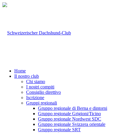
Home
Il nostro club
Chi siamo
I nostri compiti
Consiglio direttivo
Iscrizione
Gruppi regionali
Gruppo regionale di Berna e dintorni
Gruppo regionale Grigioni/Ticino
Gruppo regionale Nordwest SDC
Gruppo regionale Svizzera orientale
Gruppo regionale SRT