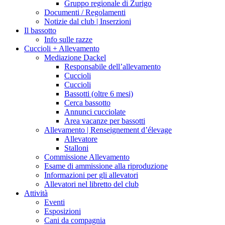
Gruppo regionale di Zurigo
Documenti / Regolamenti
Notizie dal club | Inserzioni
Il bassotto
Info sulle razze
Cuccioli + Allevamento
Mediazione Dackel
Responsabile dell’allevamento
Cuccioli
Cuccioli
Bassotti (oltre 6 mesi)
Cerca bassotto
Annunci cucciolate
Area vacanze per bassotti
Allevamento | Renseignement d’élevage
Allevatore
Stalloni
Commissione Allevamento
Esame di ammissione alla riproduzione
Informazioni per gli allevatori
Allevatori nel libretto del club
Attività
Eventi
Esposizioni
Cani da compagnia