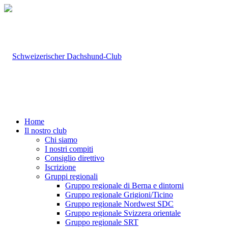
Home
Il nostro club
Chi siamo
I nostri compiti
Consiglio direttivo
Iscrizione
Gruppi regionali
Gruppo regionale di Berna e dintorni
Gruppo regionale Grigioni/Ticino
Gruppo regionale Nordwest SDC
Gruppo regionale Svizzera orientale
Gruppo regionale SRT