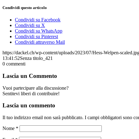
Condividi questo articolo
Condividi su Facebook
Condividi su X
Condividi su WhatsApp
Condividi su Pinterest
Condividi attraverso Mail
https://dackel.ch/wp-content/uploads/2023/07/Hess-Welpen-scaled.jp
13:41:52
Senza titolo_421
0
commenti
Lascia un Commento
Vuoi partecipare alla discussione?
Sentitevi liberi di contribuire!
Lascia un commento
Il tuo indirizzo email non sarà pubblicato.
I campi obbligatori sono co
Nome
*