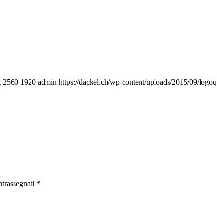
g
2560
1920
admin
https://dackel.ch/wp-content/uploads/2015/09/log
ntrassegnati
*