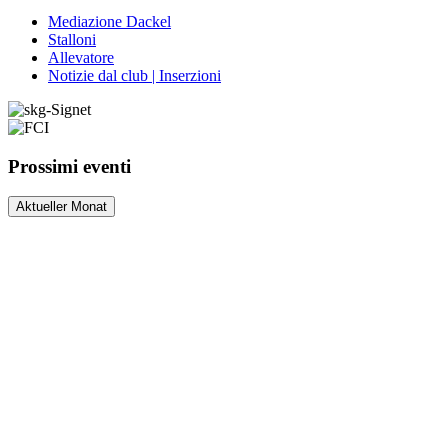
Mediazione Dackel
Stalloni
Allevatore
Notizie dal club | Inserzioni
Prossimi eventi
Aktueller Monat