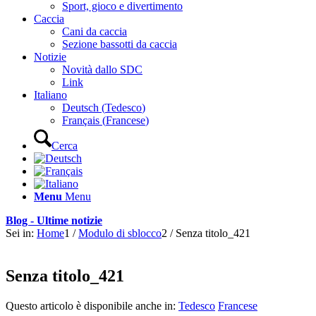
Sport, gioco e divertimento
Caccia
Cani da caccia
Sezione bassotti da caccia
Notizie
Novità dallo SDC
Link
Italiano
Deutsch
(
Tedesco
)
Français
(
Francese
)
Cerca
Menu
Menu
Blog - Ultime notizie
Sei in:
Home
1
/
Modulo di sblocco
2
/
Senza titolo_421
Senza titolo_421
Questo articolo è disponibile anche in:
Tedesco
Francese