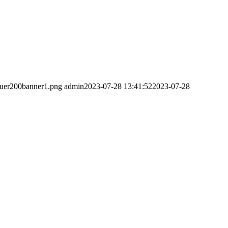
oquer200banner1.png
admin
2023-07-28 13:41:52
2023-07-28