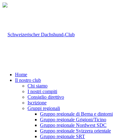
Home
Il nostro club
Chi siamo
I nostri compiti
Consiglio direttivo
Iscrizione
Gruppi regionali
Gruppo regionale di Berna e dintorni
Gruppo regionale Grigioni/Ticino
Gruppo regionale Nordwest SDC
Gruppo regionale Svizzera orientale
Gruppo regionale SRT