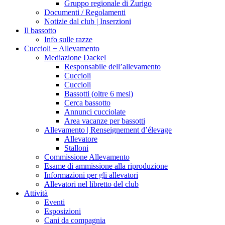
Gruppo regionale di Zurigo
Documenti / Regolamenti
Notizie dal club | Inserzioni
Il bassotto
Info sulle razze
Cuccioli + Allevamento
Mediazione Dackel
Responsabile dell’allevamento
Cuccioli
Cuccioli
Bassotti (oltre 6 mesi)
Cerca bassotto
Annunci cucciolate
Area vacanze per bassotti
Allevamento | Renseignement d’élevage
Allevatore
Stalloni
Commissione Allevamento
Esame di ammissione alla riproduzione
Informazioni per gli allevatori
Allevatori nel libretto del club
Attività
Eventi
Esposizioni
Cani da compagnia