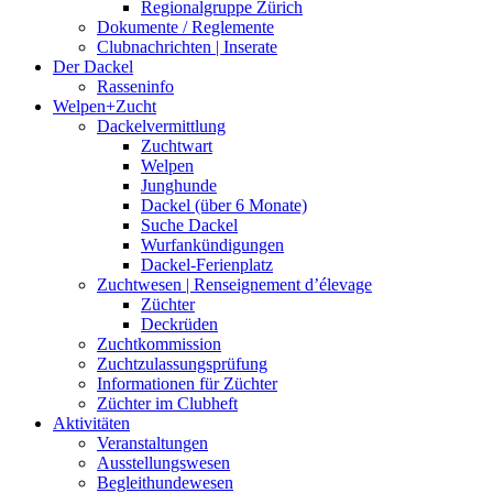
Regionalgruppe Zürich
Dokumente / Reglemente
Clubnachrichten | Inserate
Der Dackel
Rasseninfo
Welpen+Zucht
Dackelvermittlung
Zuchtwart
Welpen
Junghunde
Dackel (über 6 Monate)
Suche Dackel
Wurfankündigungen
Dackel-Ferienplatz
Zuchtwesen | Renseignement d’élevage
Züchter
Deckrüden
Zuchtkommission
Zuchtzulassungsprüfung
Informationen für Züchter
Züchter im Clubheft
Aktivitäten
Veranstaltungen
Ausstellungswesen
Begleithundewesen