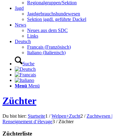
Regionalgruppen/Sektion
Jagd
Jagdgebrauchshundewesen
Sektion jagdl. geführte Dackel
News
Neues aus dem SDC
Links
Deutsch
Français
(
Französisch
)
Italiano
(
Italienisch
)
Suche
Menü
Menü
Züchter
Du bist hier:
Startseite
1
/
Welpen+Zucht
2
/
Zuchtwesen |
Renseignement d’élevage
3
/
Züchter
Züchterliste