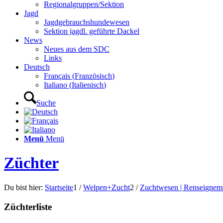
Regionalgruppen/Sektion
Jagd
Jagdgebrauchshundewesen
Sektion jagdl. geführte Dackel
News
Neues aus dem SDC
Links
Deutsch
Français
(
Französisch
)
Italiano
(
Italienisch
)
Suche
Menü
Menü
Züchter
Du bist hier:
Startseite
1
/
Welpen+Zucht
2
/
Zuchtwesen | Renseigneme
Züchterliste