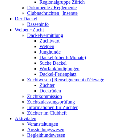
Regionalgruppe Zürich
Dokumente / Reglemente
Clubnachrichten | Inserate
Der Dackel
Rasseninfo
Welpen+Zucht
Dackelvermittlung
Zuchtwart
Welpen
Junghunde
Dackel (über 6 Monate)
Suche Dackel
Wurfankündigungen
Dackel-Ferienplatz
Zuchtwesen | Renseignement d’élevage
Züchter
Deckrüden
Zuchtkommission
Zuchtzulassungsprüfung
Informationen für Züchter
Züchter im Clubheft
Aktivitäten
Veranstaltungen
Ausstellungswesen
Begleithundewesen