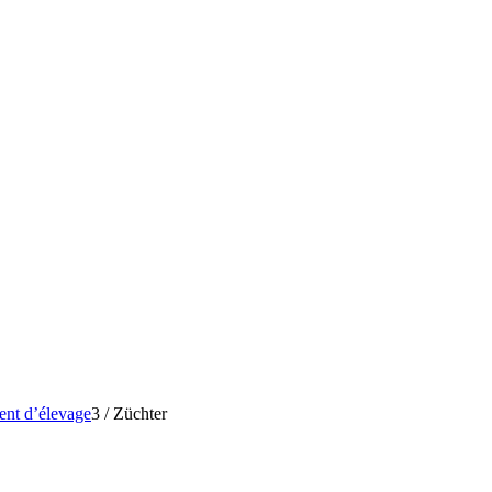
nt d’élevage
3
/
Züchter