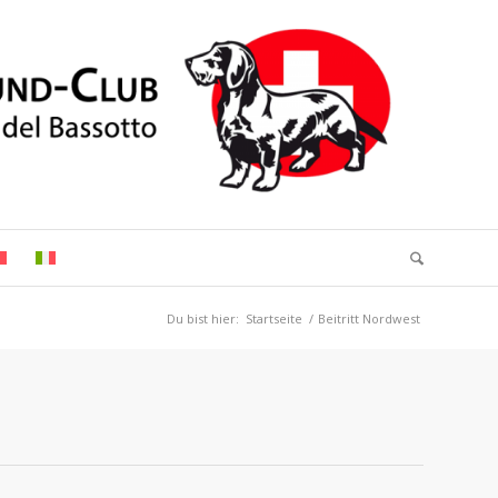
Du bist hier:
Startseite
/
Beitritt Nordwest