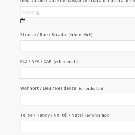
Geb. Datum / Date de naissance / Data di nascita
(erfo
TT.MM.JJJJ
Strasse / Rue / Strada
(erforderlich)
PLZ / NPA / CAP
(erforderlich)
Wohnort / Lieu / Residenza
(erforderlich)
Tel Nr / Handy / No. tél / Natel
(erforderlich)