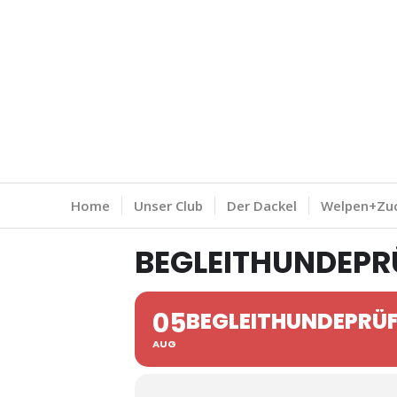
Home
Unser Club
Der Dackel
Welpen+Zu
BEGLEITHUNDEP
05
BEGLEITHUNDEPRÜ
AUG