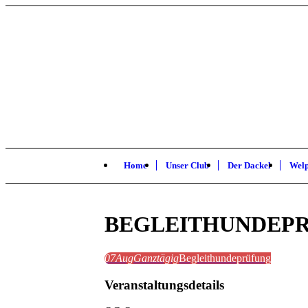
Home
Unser Club
Der Dackel
Wel
BEGLEITHUNDEP
07
Aug
Ganztägig
Begleithundeprüfung
Veranstaltungsdetails