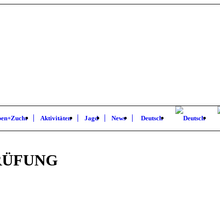
pen+Zucht
Aktivitäten
Jagd
News
Deutsch
RÜFUNG