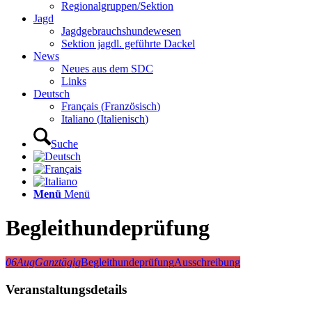
Regionalgruppen/Sektion
Jagd
Jagdgebrauchshundewesen
Sektion jagdl. geführte Dackel
News
Neues aus dem SDC
Links
Deutsch
Français
(
Französisch
)
Italiano
(
Italienisch
)
Suche
Menü
Menü
Begleithundeprüfung
06
Aug
Ganztägig
Begleithundeprüfung
Ausschreibung
Veranstaltungsdetails