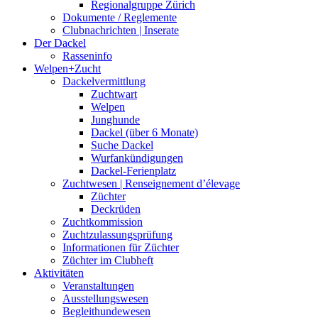
Regionalgruppe Zürich
Dokumente / Reglemente
Clubnachrichten | Inserate
Der Dackel
Rasseninfo
Welpen+Zucht
Dackelvermittlung
Zuchtwart
Welpen
Junghunde
Dackel (über 6 Monate)
Suche Dackel
Wurfankündigungen
Dackel-Ferienplatz
Zuchtwesen | Renseignement d’élevage
Züchter
Deckrüden
Zuchtkommission
Zuchtzulassungsprüfung
Informationen für Züchter
Züchter im Clubheft
Aktivitäten
Veranstaltungen
Ausstellungswesen
Begleithundewesen