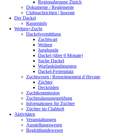
Regionalgruppe Zürich
Dokumente / Reglemente
Clubnachrichten | Inserate
Der Dackel
Rasseninfo
Welpen+Zucht
Dackelvermittlung
Zuchtwart
Welpen
Junghunde
Dackel (über 6 Monate)
Suche Dackel
Wurfankündigungen
Dackel-Ferienplatz
Zuchtwesen | Renseignement d’élevage
Züchter
Deckrüden
Zuchtkommission
Zuchtzulassungsprüfung
Informationen für Züchter
Züchter im Clubheft
Aktivitäten
Veranstaltungen
Ausstellungswesen
Begleithundewesen