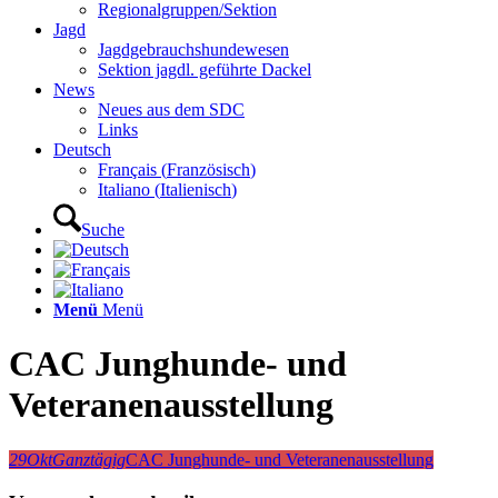
Regionalgruppen/Sektion
Jagd
Jagdgebrauchshundewesen
Sektion jagdl. geführte Dackel
News
Neues aus dem SDC
Links
Deutsch
Français
(
Französisch
)
Italiano
(
Italienisch
)
Suche
Menü
Menü
CAC Junghunde- und
Veteranenausstellung
29
Okt
Ganztägig
CAC Junghunde- und Veteranenausstellung