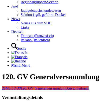
Regionalgruppen/Sektion
Jagd
Jagdgebrauchshundewesen
Sektion jagdl. geführte Dackel
News
Neues aus dem SDC
Links
Deutsch
Français
(
Französisch
)
Italiano
(
Italienisch
)
Suche
Menü
Menü
120. GV Generalversammlung
25
Mär
13:30
120. GV Generalversammlung
Ausschreibung
Veranstaltungsdetails