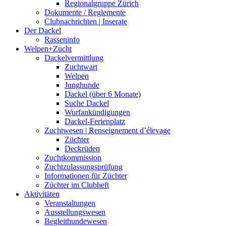
Regionalgruppe Zürich
Dokumente / Reglemente
Clubnachrichten | Inserate
Der Dackel
Rasseninfo
Welpen+Zucht
Dackelvermittlung
Zuchtwart
Welpen
Junghunde
Dackel (über 6 Monate)
Suche Dackel
Wurfankündigungen
Dackel-Ferienplatz
Zuchtwesen | Renseignement d’élevage
Züchter
Deckrüden
Zuchtkommission
Zuchtzulassungsprüfung
Informationen für Züchter
Züchter im Clubheft
Aktivitäten
Veranstaltungen
Ausstellungswesen
Begleithundewesen