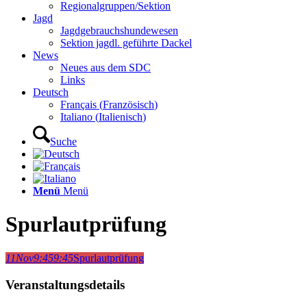
Regionalgruppen/Sektion
Jagd
Jagdgebrauchshundewesen
Sektion jagdl. geführte Dackel
News
Neues aus dem SDC
Links
Deutsch
Français
(
Französisch
)
Italiano
(
Italienisch
)
Suche
Menü
Menü
Spurlautprüfung
11
Nov
9:45
9:45
Spurlautprüfung
Veranstaltungsdetails