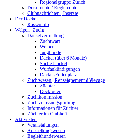
Regionalgruppe Zürich
Dokumente / Reglemente
Clubnachrichten | Inserate
Der Dackel
Rasseninfo
Welpen+Zucht
Dackelvermittlung
Zuchtwart
Welpen
Junghunde
Dackel (über 6 Monate)
Suche Dackel
Wurfankündigungen
Dackel-Ferienplatz
Zuchtwesen | Renseignement d’élevage
Züchter
Deckrüden
Zuchtkommission
Zuchtzulassungsprüfung
Informationen für Züchter
Züchter im Clubheft
Aktivitäten
Veranstaltungen
Ausstellungswesen
Begleithundewesen